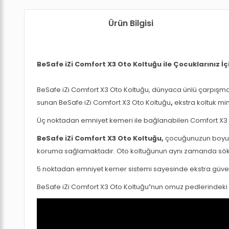
Stoğa Gelince Haber Ver
Stoğa Gelince Haber V
Ürün Bilgisi
BeSafe iZi Comfort X3 Oto Koltuğu ile Çocuklarınız İçi
BeSafe iZi Comfort X3 Oto Koltuğu
, dünyaca ünlü çarpışma
sunan
BeSafe iZi Comfort X3 Oto Koltuğu
,
ekstra koltuk min
BeSafe iZi Comfort X3 Oto Koltuğu
Üç noktadan emniyet kemeri ile bağlanabilen Comfort X3 o
7.999,00 TL
BeSafe iZi Comfort X3 Oto Koltuğu,
çocuğunuzun boyun
koruma sağlamaktadır. Oto koltuğunun aynı zamanda söküle
BeSafe iZi Comfort X3 
7.999,00 TL
5 noktadan emniyet kemer sistemi sayesinde ekstra güvenl
BeSafe iZi Comfort X3 Oto Koltuğu
’
nun omuz pedlerindeki 