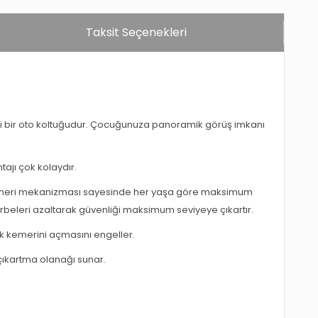
Taksit Seçenekleri
mli bir oto koltuğudur. Çocuğunuza panoramik görüş imkanı
ajı çok kolaydır.
emeri mekanizması sayesinde her yaşa göre maksimum
beleri azaltarak güvenliği maksimum seviyeye çıkartır.
uk kemerini açmasını engeller.
ıkartma olanağı sunar.