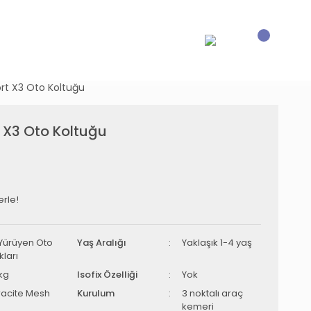
rt X3 Oto Koltuğu
 X3 Oto Koltuğu
erle!
 Yürüyen Oto
Yaş Aralığı
Yaklaşık 1-4 yaş
kları
kg
Isofix Özelliği
Yok
racite Mesh
Kurulum
3 noktalı araç
kemeri