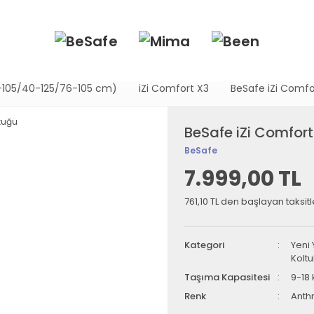
0-105/40-125/76-105 cm)
iZi Comfort X3
BeSafe iZi Comfo
BeSafe iZi Comfort
BeSafe
7.999,00 TL
761,10 TL den başlayan taksitl
Kategori
Yeni
Koltu
Taşıma Kapasitesi
9-18 
Renk
Anth