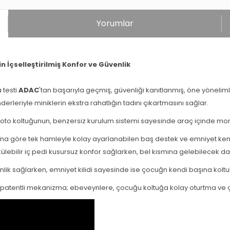
er
Yorumlar
n İçselleştirilmiş Konfor ve Güvenlik
 testi
ADAC
'tan başarıyla geçmiş, güvenliği kanıtlanmış, öne yöneli
derleriyle miniklerin ekstra rahatlığın tadını çıkartmasını sağlar.
to koltuğunun, benzersiz kurulum sistemi sayesinde araç içinde mont
a göre tek hamleyle kolay ayarlanabilen baş destek ve emniyet k
bilir iç pedi kusursuz konfor sağlarken, bel kısmına gelebilecek dar
Oto Koltuğu - Peak Mesh
ik sağlarken, emniyet kilidi sayesinde ise çocuğn kendi başına kolt
patentli mekanizma; ebeveynlere, çocuğu koltuğa kolay oturtma ve ç