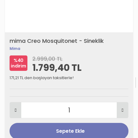
mima Creo Mosquitonet - Sineklik
Mima
2.999,00 TL
%40
1.799,40 TL
indirim
171,21 TL den başlayan taksitlerle!
Sepete Ekle