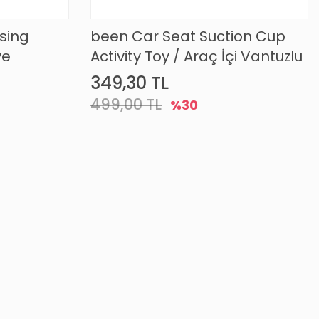
sing
been Car Seat Suction Cup
ve
Activity Toy / Araç İçi Vantuzlu
Oyuncak
349,30 TL
499,00 TL
%30