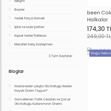
İletişim
Bayiler
been Colo
Yedek Parça Hizmeti
Halkalar
İptal ve İade Şartları
174,30 T
249,00 T
Kişisel Veriler Politikası
Mesafeli Satış Sözleşmesi
Stoğa Gelinc
Tüm Sayfalar
Bloglar
Hastaneden çıkışta Oto Koltuğu Neden
Hayati Önem Taşıyor?
Güncellenen Trafik Cezaları ve Çocuk
Oto Koltuğu Kullanımının Önemi