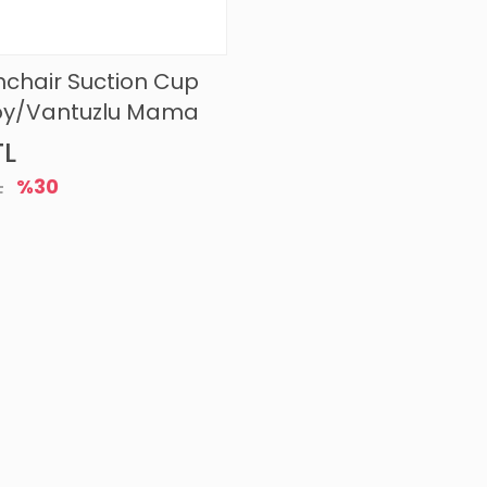
chair Suction Cup
Toy/Vantuzlu Mama
si Oyuncağı
TL
L
%30