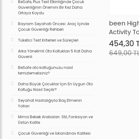
BeSafe, Plus Test Etkinliğinde Çocuk
Güvenliğinin Önemini Bir Kez Daha
Ortaya Koydu
been High
Bayram Seyahati Öncesi: Araç İçinde
Çocuk Güvenliği Rehberi
Activity 
Sandalye
Tüketici Test Kriterleri ve Süreçleri
454,30 
Arka Yönelimli Oto Koltukları 5 Kat Daha
649,00 T
Güvenli
BeSafe oto koltuğunuzu nasıl
temizlemelisiniz?
Daha Büyük Çocuklar İçin En Uygun Oto
Koltuğu Nasıl Seçilir?
Seyahat Hastalığıyla Baş Etmenin
Yolları
Mima Bebek Arabaları: Stil, Fonksiyon ve
Üstün Kalite
Çocuk Güvenliği ve İskandinav Kalitesi