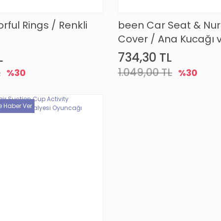
rful Rings / Renkli
been Car Seat & Nur
Cover / Ana Kucağı 
Emzirme Örtüsü
L
734,30 TL
L
1.049,00 TL
%30
%30
e Haber Ver