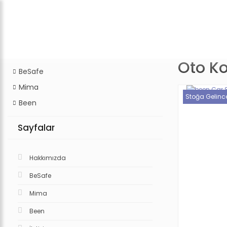
Oto K
BeSafe
Mima
Stoğa Gelinc
Been
Sayfalar
Hakkımızda
BeSafe
Mima
Been