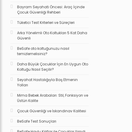
Bayram Seyahati Öncesi: Araç İçinde
Çocuk Güvenliği Rehberi
Tüketici Test Kriterleri ve Süreçleri
Arka Yönelimli Oto Koltukları 5 Kat Daha
Güvenli
BeSafe oto koltuğunuzu nasıl
temizlemelisiniz?
Daha Büyük Çocuklar İçin En Uygun Oto
Koltuğu Nasıl Seçilir?
Seyahat Hastalığıyla Baş Etmenin
Yolları
Mima Bebek Arabaları: Stil, Fonksiyon ve
Üstün Kalite
Çocuk Güvenliği ve İskandinav Kalitesi
BeSafe Test Sonuçları
BeSafe Havlu Kılıflar ile Çocuklar Şimdi