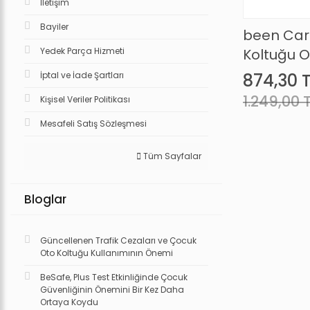
İletişim
Bayiler
been Car 
Yedek Parça Hizmeti
Koltuğu 
İptal ve İade Şartları
874,30 
1.249,00 
Kişisel Veriler Politikası
Mesafeli Satış Sözleşmesi
Tüm Sayfalar
Bloglar
Güncellenen Trafik Cezaları ve Çocuk
Oto Koltuğu Kullanımının Önemi
BeSafe, Plus Test Etkinliğinde Çocuk
Güvenliğinin Önemini Bir Kez Daha
Ortaya Koydu