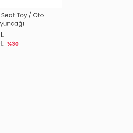
Seat Toy / Oto
Oyuncağı
TL
TL
%30